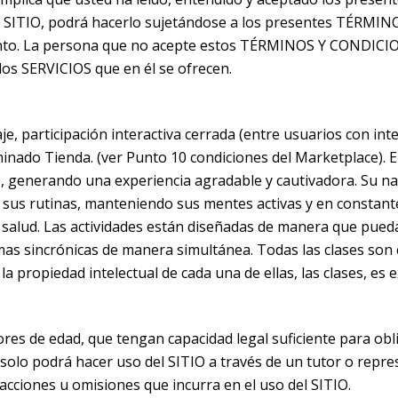
l SITIO, podrá hacerlo sujetándose a los presentes TÉRMINO
nto. La persona que no acepte estos TÉRMINOS Y CONDICIONE
 los SERVICIOS que en él se ofrecen.
e, participación interactiva cerrada (entre usuarios con inte
inado Tienda. (ver Punto 10 condiciones del Marketplace). E
o, generando una experiencia agradable y cautivadora. Su nat
de sus rutinas, manteniendo sus mentes activas y en constan
 salud. Las actividades están diseñadas de manera que puedan
mas sincrónicas de manera simultánea. Todas las clases son
 la propiedad intelectual de cada una de ellas, las clases, es 
yores de edad, que tengan capacidad legal suficiente para 
solo podrá hacer uso del SITIO a través de un tutor o repre
acciones u omisiones que incurra en el uso del SITIO.