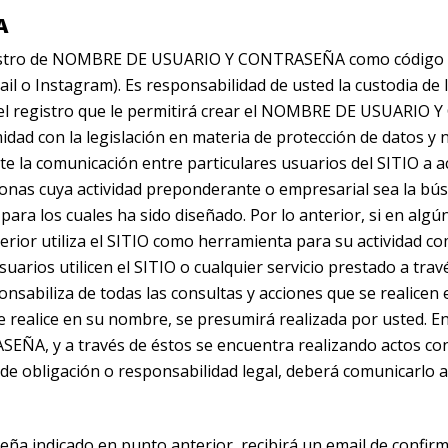
A
egistro de NOMBRE DE USUARIO Y CONTRASEÑA como código de i
mail o Instagram). Es responsabilidad de usted la custodia de
 el registro que le permitirá crear el NOMBRE DE USUARIO 
idad con la legislación en materia de protección de datos y 
 la comunicación entre particulares usuarios del SITIO a ac
nas cuya actividad preponderante o empresarial sea la búsq
nes para los cuales ha sido diseñado. Por lo anterior, si en 
erior utiliza el SITIO como herramienta para su actividad com
suarios utilicen el SITIO o cualquier servicio prestado a trav
sabiliza de todas las consultas y acciones que se realic
 realice en su nombre, se presumirá realizada por usted. 
A, y a través de éstos se encuentra realizando actos c
de obligación o responsabilidad legal, deberá comunicarlo al
seña indicado en punto anterior, recibirá un email de confi