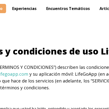
io
Experiencias
Encuentros Temáticos
Artí
 y condiciones de uso L
TERMINOS Y CONDICIONES”) describen las condiciones
ifegoapp.com
y su aplicación móvil: LifeGoApp (en
uso que hace de los servicios (en adelante, los “SERVI
 términos y condiciones.
IOS implica que usted ha leído, entendido y aceptado los p