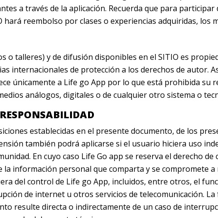
tes a través de la aplicación. Recuerda que para participar 
 hará reembolso por clases o experiencias adquiridas, los 
s o talleres) y de difusión disponibles en el SITIO es propieda
as internacionales de protección a los derechos de autor. A
e únicamente a Life go App por lo que está prohibida su rep
edios análogos, digitales o de cualquier otro sistema o tecn
Y RESPONSABILIDAD
osiciones establecidas en el presente documento, de los pre
ensión también podrá aplicarse si el usuario hiciera uso ind
munidad. En cuyo caso Life Go app se reserva el derecho de c
 la información personal que comparta y se compromete a re
a del control de Life go App, incluidos, entre otros, el func
rupción de internet u otros servicios de telecomunicación. L
to resulte directa o indirectamente de un caso de interrupci